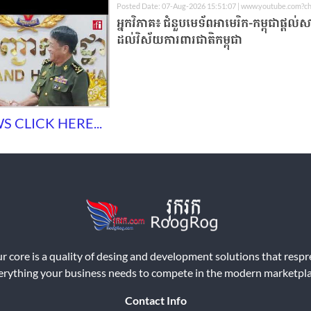
Posted Date: 07-Aug-2026 15:51:07 | www.youtube.com?c
អ្នកវិភាគ៖ ជំនួបមេទ័ពអាមេរិក-កម្ពុជាផ្តល់ស
ដល់វិស័យការពារជាតិកម្ពុជា
 CLICK HERE...
r core is a quality of desing and development solutions that resp
erything your business needs to compete in the modern marketpla
Contact Info