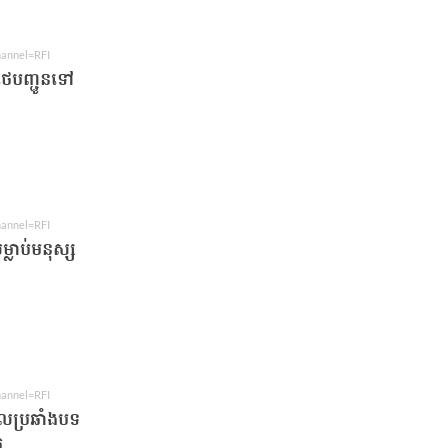
hannel=RFI
លថៃបញ្ជូនទៅ
r
hannel=RFI
្លាប់មនុស្ស
hannel=RFI
ាលប្រឆាំងបទ
ក