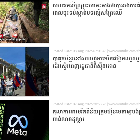
សហគមន៍ព្រៃព្រះរកាអះអាងថាបានរងការគំរ
ពេលចុះទប់ស្កាត់បទល្មើសព្រៃឈើ
Posted Date: 08-Aug-2026 07:01:46 | www.youtube.com?
បាតុករ​ខ្មែរ​នៅ​សហរដ្ឋអាមេរិក​ដង្ហែ​មឈូស​​រ
ដើរ​ស្ទើរ​ពេញ​​រដ្ឋធានី​វ៉ាស៊ីនតោន
Posted Date: 07-Aug-2026 20:55:26 | www.youtube.com?c
តុលាការអាមេរិកពិន័យក្រុមហ៊ុនមេតាឲ្យបង់ប
ពាន់លានដុល្លារ