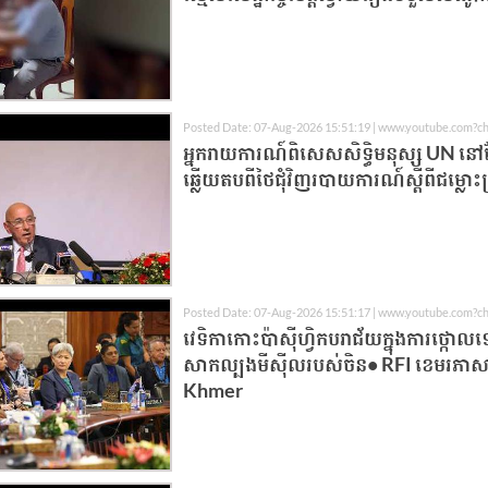
Posted Date: 07-Aug-2026 15:51:19 | www.youtube.com?c
អ្នករាយការណ៍ពិសេសសិទ្ធិមនុស្ស UN ន
ឆ្លើយតបពីថៃជុំវិញរបាយការណ៍ស្តីពីជម្លោះព
Posted Date: 07-Aug-2026 15:51:17 | www.youtube.com?c
វេទិកាកោះប៉ាស៊ីហ្វិកបរាជ័យក្នុងការថ្ក
សាកល្បងមីស៊ីលរបស់ចិន• RFI ខេមរភាសា
Khmer