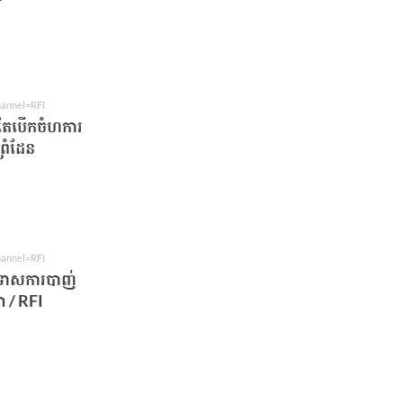
hannel=RFI
ៅតែបើកចំហការ
្រំដែន
hannel=RFI
ោលទោសការបាញ់
 / RFI