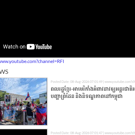
www.youtube.com?channel=RFI
EWS
Posted Date: 08-Aug-2026 07:01:49 | www.youtube.com?c
ពលរដ្ឋខ្មែរ-អាមេរិកាំងអំពាវនាវឲ្យអន្តរជាត
បញ្ហាព្រំដែន និងនិទណ្ឌភាពនៅកម្ពុជា
Posted Date: 08-Aug-2026 07:01:47 | www.youtube.com?c