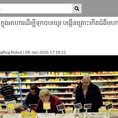
់​ក្នុង​អាហារ​ដើម្បី​ទុក​បាន​យូរ បង្កើន​គ្រោះ​កើត​ជំងឺ​មហា
gRog Robot | 08-Jan-2026 17:18:12