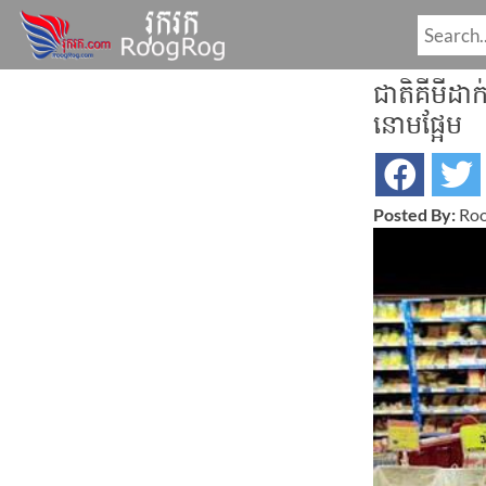
ជាតិ​គីមី​ដាក
នោមផ្អែម
Posted By:
Roo