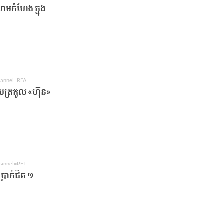
ាមកំហែង ក្នុង
channel=RFA
ូប​ត្រកូល «ហ៊ុន»​
hannel=RFI
្រាក់ជិត ១