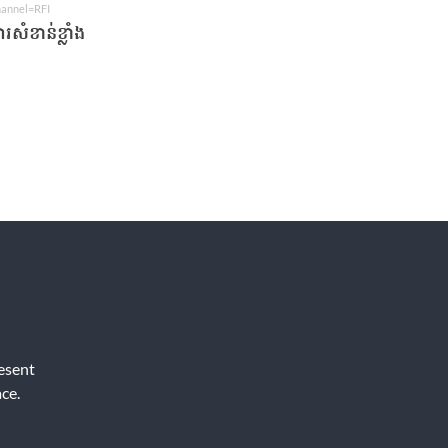
hannel=RFI
ារសំខាន់ខ្លាំង
resent
ce.