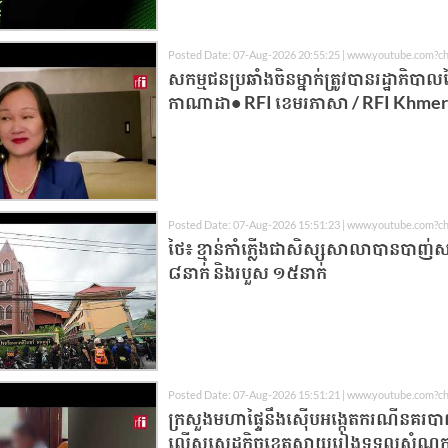
Posted Date: 07-Aug-2026 20:55:25 | www.youtube.com?c
សកម្មជនប្រឆាំងចិនម្នាក់ត្រូវបានរដ្ឋាភិបា
កាណាដា• RFI ខេមរភាសា / RFI Khme
Posted Date: 07-Aug-2026 15:51:23 | www.youtube.com?c
ថៃ៖ ខ្មាន់កាំភ្លើងជាសិស្សសាលាបានបាញ់សម
៨នាក់ និងរបួស ១៥នាក់
Posted Date: 07-Aug-2026 15:51:21 | www.youtube.com?c
ក្រសួងមហាផ្ទៃនឹងស៊ើបអង្កេតករណីនគរប
ល្មើសសេដ្ឋកិច្ចខេត្តស្វាយរៀងទទួលសំណូ