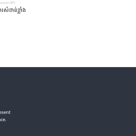
hannel=RFI
ារសំខាន់ខ្លាំង
resent
ce.