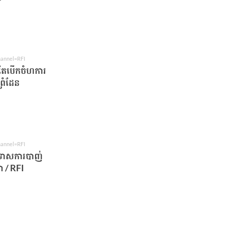
hannel=RFI
ៅតែបើកចំហការ
្រំដែន
hannel=RFI
ោលទោសការបាញ់
 / RFI