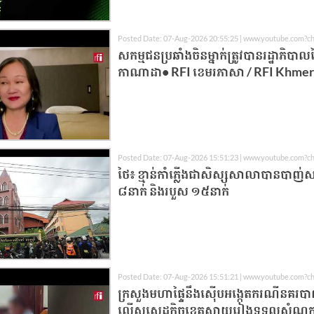
Posted Date: 07-Aug-2026 20:55:25 | www.youtube.com?c
សកម្មជនប្រឆាំងចិនម្នាក់ត្រូវបានរដ្ឋាភិបា
កាណាដា• RFI ខេមរភាសា / RFI Khme
Posted Date: 07-Aug-2026 15:51:23 | www.youtube.com?c
ថៃ៖ ខ្មាន់កាំភ្លើងជាសិស្សសាលាបានបាញ់សម
៨នាក់ និងរបួស ១៥នាក់
Posted Date: 07-Aug-2026 15:51:21 | www.youtube.com?c
ក្រសួងមហាផ្ទៃនឹងស៊ើបអង្កេតករណីនគរប
ល្មើសសេដ្ឋកិច្ចខេត្តស្វាយរៀងទទួលសំណូ