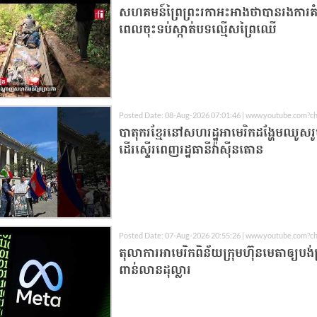
សហគមន៍ព្រៃព្រះរកាអះអាងថាបានរងការគំរ
ពេលចុះទប់ស្កាត់បទល្មើសព្រៃឈើ
Posted Date: 08-Aug-2026 07:01:46 | www.youtube.com?
បាតុករ​ខ្មែរ​នៅ​សហរដ្ឋអាមេរិក​ដង្ហែ​មឈូស​​រ
ដើរ​ស្ទើរ​ពេញ​​រដ្ឋធានី​វ៉ាស៊ីនតោន
Posted Date: 07-Aug-2026 20:55:26 | www.youtube.com?c
តុលាការអាមេរិកពិន័យក្រុមហ៊ុនមេតាឲ្យបង់ប
ពាន់លានដុល្លារ