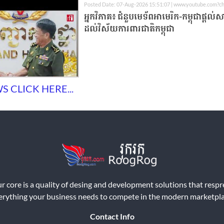
Posted Date: 07-Aug-2026 15:51:07 | www.youtube.com?c
អ្នកវិភាគ៖ ជំនួបមេទ័ពអាមេរិក-កម្ពុជាផ្តល់ស
ដល់វិស័យការពារជាតិកម្ពុជា
 CLICK HERE...
r core is a quality of desing and development solutions that resp
erything your business needs to compete in the modern marketpla
Contact Info