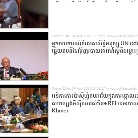
Posted Date: 07-Aug-2026 15:51:19 | www.youtube.com?c
អ្នករាយការណ៍ពិសេសសិទ្ធិមនុស្ស UN ន
ឆ្លើយតបពីថៃជុំវិញរបាយការណ៍ស្តីពីជម្លោះព
Posted Date: 07-Aug-2026 15:51:17 | www.youtube.com?c
វេទិកាកោះប៉ាស៊ីហ្វិកបរាជ័យក្នុងការថ្ក
សាកល្បងមីស៊ីលរបស់ចិន• RFI ខេមរភាសា
Khmer