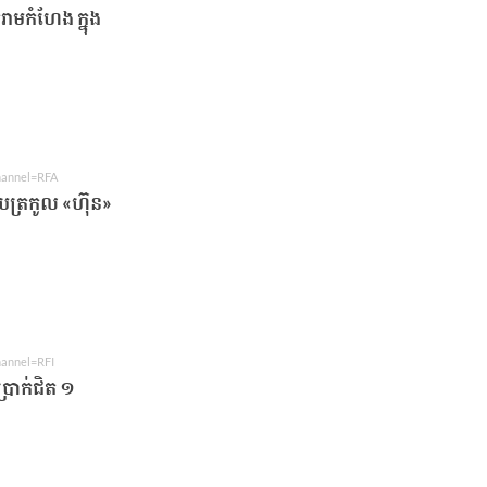
ាមកំហែង ក្នុង
channel=RFA
ូប​ត្រកូល «ហ៊ុន»​
hannel=RFI
្រាក់ជិត ១