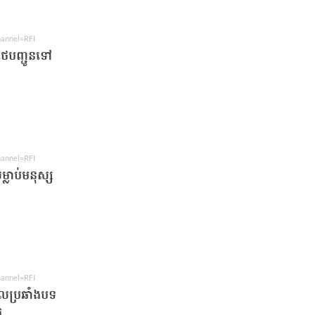
hannel=RFI
លថៃបញ្ជូនទៅ
r
hannel=RFI
្លាប់មនុស្ស
hannel=RFI
ាលប្រឆាំងបទ
ក