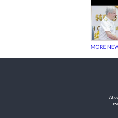
MORE NEWS
At ou
ev