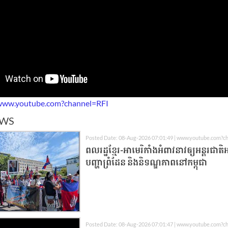
www.youtube.com?channel=RFI
EWS
Posted Date: 08-Aug-2026 07:01:49 | www.youtube.com?c
ពលរដ្ឋខ្មែរ-អាមេរិកាំងអំពាវនាវឲ្យអន្តរជាត
បញ្ហាព្រំដែន និងនិទណ្ឌភាពនៅកម្ពុជា
Posted Date: 08-Aug-2026 07:01:47 | www.youtube.com?c