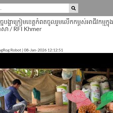
ច្នៃបង្គាក្រៀមខេត្តកំពតចូលរួមលើកកម្ពស់អាជីវកម្មក្នុ
ាសា / RFI Khmer
gRog Robot | 08-Jan-2026 12:12:51