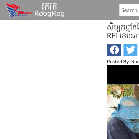
សិប្បកម្មកែ
RFI ខេមរភ
Posted By:
Roo