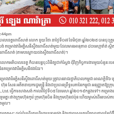
0:44pm
បាលខេត្តពោធិ៍សាត់ លោក ខូយ រីដា នាថ្ងៃទី០៧ ខែមិថុនា ឆ្នាំ២០២៥ បានចុះត្រួ
 គម្រោងវារីអគ្គិសនីស្ទឹងពោធិ៍សាត់មួយ ដែលមានអានុភាព ៨០មេហ្កាវ៉ាត់ ស្ថិតក
្តពោធិ៍សាត់ (តាមបណ្តោយដងស្ទឹងពោធិ៍សាត់)។
 លោកអភិបាលខេត្ត ក៏បានបន្តចុះពិនិត្យជាក់ស្តែង ជុំវិញកិច្ចការងារមួយចំនួន រ
ង នៃគម្រោងវារីអគ្គិសនីផងដែរ។
្រោងវារីអគ្គិសនីស្ទឹងពោធិ៍សាត់មួយ ត្រូវបានរាជរដ្ឋាភិបាលកម្ពុជា អាណត្តិទី៦ 
៊ុន សែន អតីតនាយករដ្ឋមន្ត្រី និងជាប្រធានព្រឹទ្ធសភានៃកម្ពុជា អនុញ្ញាតឱ្យក្
 Ltd. ធ្វើការសាងសង់ កាលពីថ្ងៃទី០៥ ខែមេសា ឆ្នាំ២០១៩កន្លងទៅ។ គម្រោង
មគ្នា រវាងក្រុមហ៊ុនកូរ៉េ ក្រុមហ៊ុនចិន និងក្រុមហ៊ុនជប៉ុន ហើយម្ចាស់ដើមរបស់គ
ាំងមូល។
រកកស្ទះ ដល់ដំណើរការហិរញ្ញប្បទានផង និងដោយសារការរីករាលដាលនៃជំង