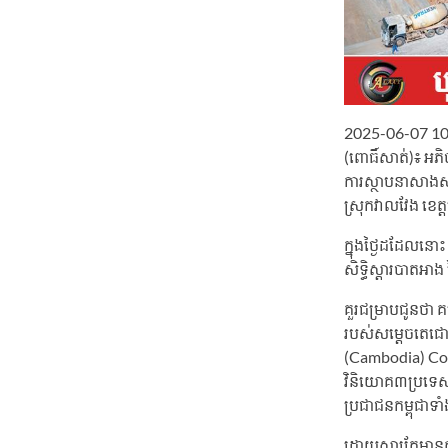
2025-06-07 1
(ពោធិ៍សាត់)៖ អភិ
ការស្ថាបនាសាងសង់
ស្រុកវាលវែង ខេត
ក្នុងថ្ងៃដដែលនោះ
សិទ្ធិស្តារបាតអា
គួរជម្រាបជូនថា គម
របស់សម្ដេចតេជោ ហ
(Cambodia) Co.,
វិនិយោគ៣ប្រទេសរួ
ប្រជាជនកម្ពុជាទ
ដោយសារតែមានកា