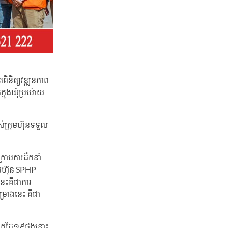
តពិនិត្យវឌ្ឍនភាព
្នុងឃុំប្រម៉ោយ
បស់ក្រុមហ៊ុនទទួល
ក្រោមការដឹកនាំ
រុមហ៊ុន SPHP
នេះគឺជាការ
ម្រោងនេះ គឺជា
ឺកូវីដ១៩ផងនោះ