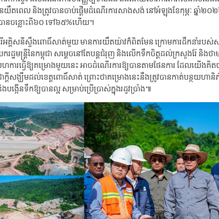
ានយឺតពេល និងត្រូវបានចាប់ផ្តើមដំណើរការសាងសង់ នៅអំឡុងខែកុម្ភៈ ឆ្នាំ២
នាបានចន្លោះពី៦០ ទៅ៦៥%ហើយ។
ងវារីអគ្គិសនីស្ទឹងពោធិ៍សាត់មួយ មានការយឺតយ៉ាវក៏ពិតមែន ក្រោមការដឹកនាំរបស់ស
រដ្ឋមន្ត្រីនៃកម្ពុជា សម្តេចនៅតែបន្តជំរុញ និងលើកទឹកចិត្តដល់ក្រសួងរ៉ែ និងថ
រូវសហការធ្វើឱ្យគម្រោងមួយនេះ អាចដំណើរការឱ្យបានតាមផែនការ ដែលយើងគិតថាជាក
ចជាក្តីសង្ឃឹមដល់ខេត្តពោធិ៍សាត់ ព្រោះថាគម្រោងនេះនឹងត្រូវបានកាត់បន្ថយហាន
ងបង្កើនទឹកឱ្យបានល្អ សម្រាប់ប្រើប្រាស់ក្នុងរដូវប្រាំង៕