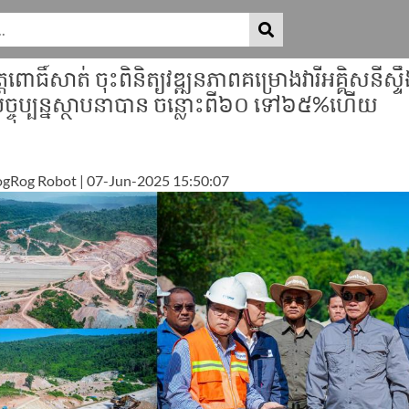
ពោធិ៍សាត់ ចុះពិនិត្យវឌ្ឍនភាពគម្រោងវារីអគ្គិសនីស្ទ
្ចុប្បន្នស្ថាបនាបាន ចន្លោះពី៦០ ទៅ៦៥%ហើយ
gRog Robot | 07-Jun-2025 15:50:07