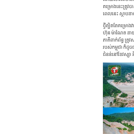
គម្រោងនេះត្រូវប
ពេលនេះ ស្ថាប
ថ្វីត្បិតតែគម្រោ
ហ៊ុន ម៉ាណែត នាយក
ភាគីពាក់ព័ន្ធ ត្
របស់កម្ពុជា ក៏ដូ
ជំនន់នៅខែវស្សា និ