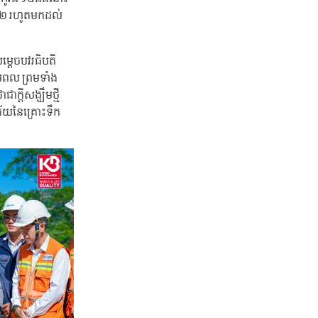
០២២ រហូតមកដល់
ម្តេចបវរធិបតី
ាមពល ព្រមទាំង
្តីសង្ឃឹមថ្មី
ិភ័យនៃគ្រោះទឹក