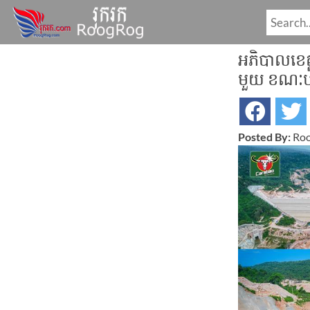
អភិបាលខេត្ត
មួយ ខណៈបច
Posted By:
Roo